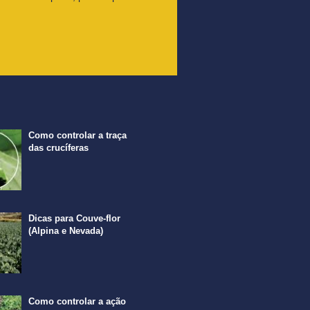
Como controlar a traça
das crucíferas
Dicas para Couve-flor
(Alpina e Nevada)
Como controlar a ação