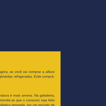
Agora, se você vai comprar a alface
ôndolas refrigeradas. Evite comprá-
eratura é mais amena. Na geladeira,
omenda-se que o consumo seja feito
plástico tampada, por um período de