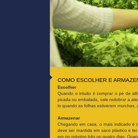
COMO ESCOLHER E ARMAZE
Escolher
Quando o intuito é comprar o pé de alf
picada ou embalada, vale redobrar a ate
lo quando as folhas estiverem murchas,
Armazenar
Chegando em casa, o mais indicado é co
deve ser mantida em saco plástico e te
em no máximo três ou quatro dias. Quan