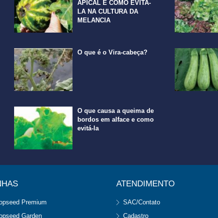
APICAL E COMO EVITA-
LA NA CULTURA DA
MELANCIA
O que é o Vira-cabeça?
O que causa a queima de
bordos em alface e como
evitá-la
NHAS
ATENDIMENTO
opseed Premium
SAC/Contato
opseed Garden
Cadastro