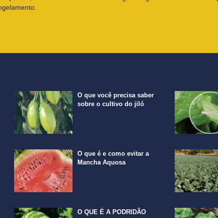
congelamento.
O que você precisa saber
sobre o cultivo do jiló
O que é e como evitar a
Mancha Aquosa
O QUE É A PODRIDÃO