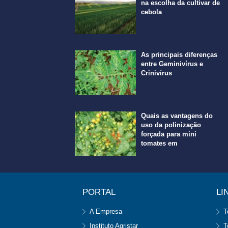
na escolha da cultivar de
cebola
As principais diferenças
entre Geminivírus e
Crinivírus
Quais as vantagens do
uso da polinização
forçada para mini
tomates em
PORTAL
LI
A Empresa
T
Instituto Agristar
T