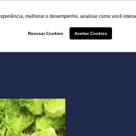
Termo de Conformidade
Informativo
Atendimento/SAC
experiência, melhorar o desempenho, analisar como você intera
A LINHA
PRODUTOS
ONDE COMPRAR
DEPOIME
Recusar Cookies
Aceitar Cookies
ONDE COMPRAR