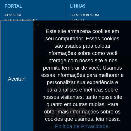
PORTAL
LINHAS
A EMPRESA
TOPSEED PREMIUM
INSTITUTO AGRISTAR
TOPSEED
DISTRIBUIDOR/REVENDA
TOPSEED GARDEN
LINKS IMPORTANTES
SUPERSEED
Este site armazena cookies em
CADASTRE-SE
seu computador. Esses cookies
MAPA DO SITE
são usados para coletar
informações sobre como você
interage com nosso site e nos
ATENDIMENTO
permite lembrar de você. Usamos
CONTATO
essas informações para melhorar e
Aceitar!
personalizar sua experiência e
CADASTRO
para análises e métricas sobre
IMPRENSA
nossos visitantes, tanto nesse site
TRABALHE CONOSCO
quanto em outras mídias. Para
obter mais informações sobre os
Matriz SP
cookies que usamos, leia nossa
+55 19 3514-7330
Política de Privacidade.
info@agristar.com.br
AGRISTAR DO BRASIL LTDA