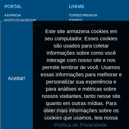
PORTAL
LINHAS
A EMPRESA
TOPSEED PREMIUM
INSTITUTO AGRISTAR
TOPSEED
DISTRIBUIDOR/REVENDA
TOPSEED GARDEN
LINKS IMPORTANTES
SUPERSEED
Este site armazena cookies em
CADASTRE-SE
seu computador. Esses cookies
MAPA DO SITE
são usados para coletar
informações sobre como você
interage com nosso site e nos
ATENDIMENTO
permite lembrar de você. Usamos
CONTATO
essas informações para melhorar e
Aceitar!
personalizar sua experiência e
CADASTRO
para análises e métricas sobre
IMPRENSA
nossos visitantes, tanto nesse site
TRABALHE CONOSCO
quanto em outras mídias. Para
obter mais informações sobre os
Matriz SP
cookies que usamos, leia nossa
+55 19 3514-7330
Política de Privacidade.
info@agristar.com.br
AGRISTAR DO BRASIL LTDA