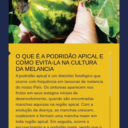
O QUE É A PODRIDÃO APICAL E
COMO EVITA-LA NA CULTURA
DA MELANCIA
A podridão apical é um distúrbio fisiológico que
ocorre com frequência em lavouras de melancia
do nosso País. Os sintomas aparecem nos
frutos em seus estágios iniciais de
desenvolvimento, quando são encontradas
manchas aquosas na região apical. Com a
evolução da doença, as manchas crescem,
coalescem e formam uma mancha maior em
toda região apical. Em seguida, ocorre o
escurecimento e a podridão preta, sendo que o