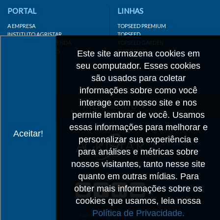
PORTAL
LINHAS
A EMPRESA
TOPSEED PREMIUM
INSTITUTO AGRISTAR
TOPSEED
DISTRIBUIDOR/REVENDA
TOPSEED GARDEN
LINKS IMPORTANTES
SUPERSEED
Este site armazena cookies em
CADASTRE-SE
seu computador. Esses cookies
MAPA DO SITE
são usados para coletar
informações sobre como você
interage com nosso site e nos
ATENDIMENTO
permite lembrar de você. Usamos
CONTATO
essas informações para melhorar e
Aceitar!
personalizar sua experiência e
CADASTRO
para análises e métricas sobre
IMPRENSA
nossos visitantes, tanto nesse site
TRABALHE CONOSCO
quanto em outras mídias. Para
obter mais informações sobre os
Matriz SP
cookies que usamos, leia nossa
+55 19 3514-7330
Política de Privacidade.
info@agristar.com.br
AGRISTAR DO BRASIL LTDA