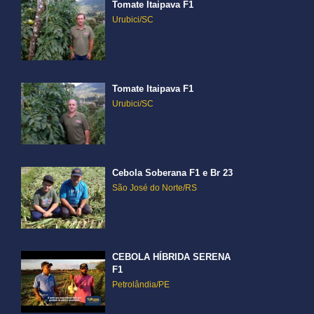
Tomate Itaipava F1
Urubici/SC
Tomate Itaipava F1
Urubici/SC
Cebola Soberana F1 e Br 23
São José do Norte/RS
CEBOLA HÍBRIDA SERENA
F1
Petrolândia/PE