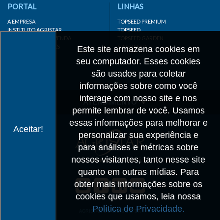
PORTAL
LINHAS
A EMPRESA
TOPSEED PREMIUM
INSTITUTO AGRISTAR
TOPSEED
DISTRIBUIDOR/REVENDA
TOPSEED GARDEN
LINKS IMPORTANTES
SUPERSEED
Este site armazena cookies em
CADASTRE-SE
seu computador. Esses cookies
MAPA DO SITE
são usados para coletar
informações sobre como você
interage com nosso site e nos
ATENDIMENTO
permite lembrar de você. Usamos
CONTATO
essas informações para melhorar e
Aceitar!
personalizar sua experiência e
CADASTRO
para análises e métricas sobre
IMPRENSA
nossos visitantes, tanto nesse site
TRABALHE CONOSCO
quanto em outras mídias. Para
obter mais informações sobre os
Matriz SP
cookies que usamos, leia nossa
+55 19 3514-7330
Política de Privacidade.
info@agristar.com.br
AGRISTAR DO BRASIL LTDA