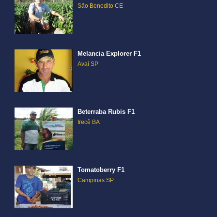
São Benedito CE
Melancia Explorer F1
Avaí SP
Beterraba Rubis F1
Irecê BA
Tomatoberry F1
Campinas SP