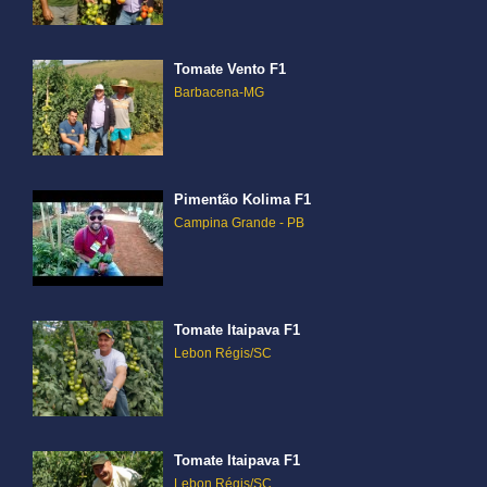
Tomate Vento F1
Barbacena-MG
Pimentão Kolima F1
Campina Grande - PB
Tomate Itaipava F1
Lebon Régis/SC
Tomate Itaipava F1
Lebon Régis/SC