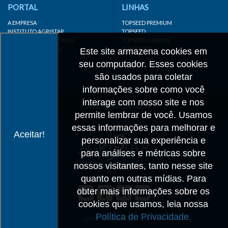
PORTAL
LINHAS
A EMPRESA
TOPSEED PREMIUM
INSTITUTO AGRISTAR
TOPSEED
DISTRIBUIDOR/REVENDA
TOPSEED GARDEN
LINKS IMPORTANTES
SUPERSEED
Este site armazena cookies em
CADASTRE-SE
seu computador. Esses cookies
MAPA DO SITE
são usados para coletar
informações sobre como você
interage com nosso site e nos
ATENDIMENTO
permite lembrar de você. Usamos
CONTATO
essas informações para melhorar e
Aceitar!
personalizar sua experiência e
CADASTRO
para análises e métricas sobre
IMPRENSA
nossos visitantes, tanto nesse site
TRABALHE CONOSCO
quanto em outras mídias. Para
obter mais informações sobre os
Matriz SP
cookies que usamos, leia nossa
+55 19 3514-7330
Política de Privacidade.
info@agristar.com.br
AGRISTAR DO BRASIL LTDA