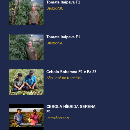
Tomate Itaipava F1
Urubici/SC
Tomate Itaipava F1
Urubici/SC
Cebola Soberana F1 e Br 23
São José do Norte/RS
CEBOLA HÍBRIDA SERENA
F1
Petrolândia/PE