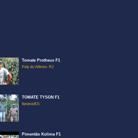
Tomate Protheus F1
Paty do Alferes- RJ
TOMATE TYSON F1
Itarana/ES
Pimentão Kolima F1