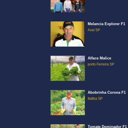
Melancia Explorer F1
Avaí SP
Alface Malice
porto Ferreira SP
Abobrinha Corona F1
Itatiba SP
Tomate Dominador F1