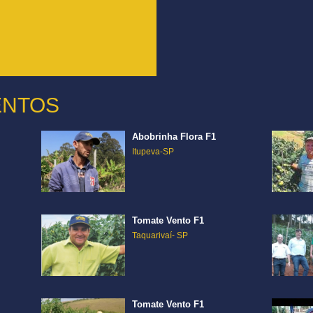
ENTOS
Abobrinha Flora F1
Itupeva-SP
Tomate Vento F1
Taquarivaí- SP
Tomate Vento F1