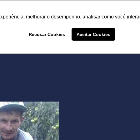
Termo de Conformidade
Informativo
Atendimento/SAC
experiência, melhorar o desempenho, analisar como você intera
A LINHA
PRODUTOS
ONDE COMPRAR
DEPOIME
Recusar Cookies
Aceitar Cookies
ONDE COMPRAR