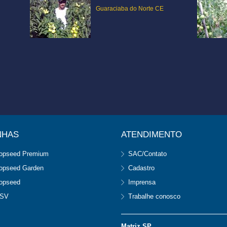
Guaraciaba do Norte CE
NHAS
ATENDIMENTO
opseed Premium
SAC/Contato
opseed Garden
Cadastro
opseed
Imprensa
SV
Trabalhe conosco
Matriz SP