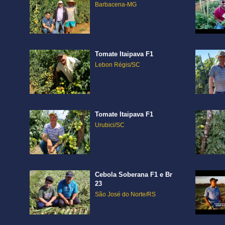
Barbacena-MG
Tomate Itaipava F1
Lebon Régis/SC
Tomate Itaipava F1
Urubici/SC
Cebola Soberana F1 e Br
23
São José do Norte/RS