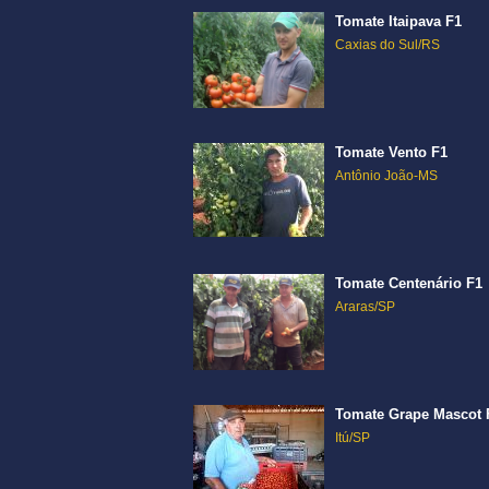
Tomate Itaipava F1
Caxias do Sul/RS
Tomate Vento F1
Antônio João-MS
Tomate Centenário F1
Araras/SP
Tomate Grape Mascot 
Itú/SP