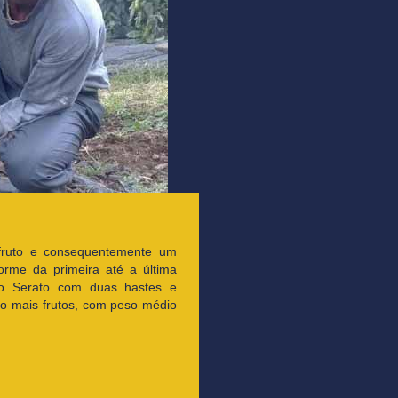
fruto e consequentemente um
forme da primeira até a última
 o Serato com duas hastes e
ho mais frutos, com peso médio