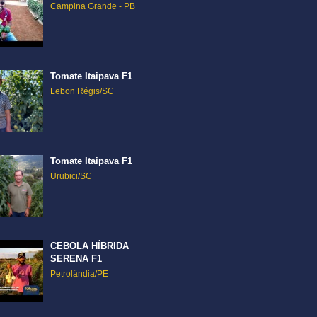
Campina Grande - PB
Tomate Itaipava F1
Lebon Régis/SC
Tomate Itaipava F1
Urubici/SC
CEBOLA HÍBRIDA
SERENA F1
Petrolândia/PE