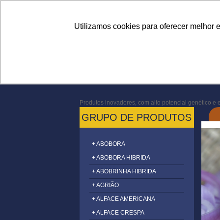
Linhas
Conheça a Agristar
Utilizamos cookies para oferecer melhor 
Produtos inovadores, com alto potencial genético e e
GRUPO DE PRODUTOS
+ ABOBORA
+ ABOBORA HIBRIDA
+ ABOBRINHA HIBRIDA
+ AGRIÃO
+ ALFACE AMERICANA
+ ALFACE CRESPA