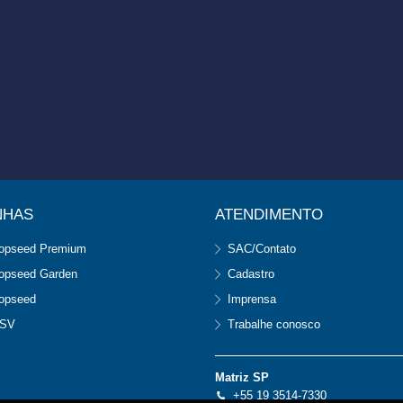
NHAS
ATENDIMENTO
opseed Premium
SAC/Contato
opseed Garden
Cadastro
opseed
Imprensa
SV
Trabalhe conosco
Matriz SP
+55 19 3514-7330