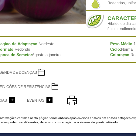
Redondos, unifor
CARACTER
Híbrido de dia c
ótimo rendimento
egiao de Adaptaçao:
Nordeste
Peso Médio:
1
ormato:
Redondo
Ciclo:
Normal
poca de Semeio:
Agosto a janeiro.
Coloraçao:
Ro
GENDA DE DOENÇAS
FINIÇÕES DE RESISTÊNCIAS
CIAS
EVENTOS
 informações contidas nesta página foram obtidas após diversos ensaios em nossas estações exp
tados podem ser diferentes, de acordo com a região e o sistema de plantio utilizado.