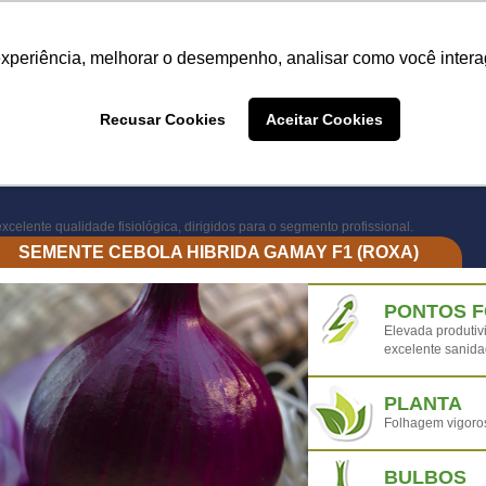
Termo de Conformidade
Informativo
Atendimento/SAC
experiência, melhorar o desempenho, analisar como você intera
A LINHA
PRODUTOS
ONDE COMPRAR
DEPOIME
Recusar Cookies
Aceitar Cookies
ONDE COMPRAR
xcelente qualidade fisiológica, dirigidos para o segmento profissional.
SEMENTE CEBOLA HIBRIDA GAMAY F1 (ROXA)
PONTOS 
Elevada produtivi
excelente sanid
PLANTA
Folhagem vigoros
BULBOS