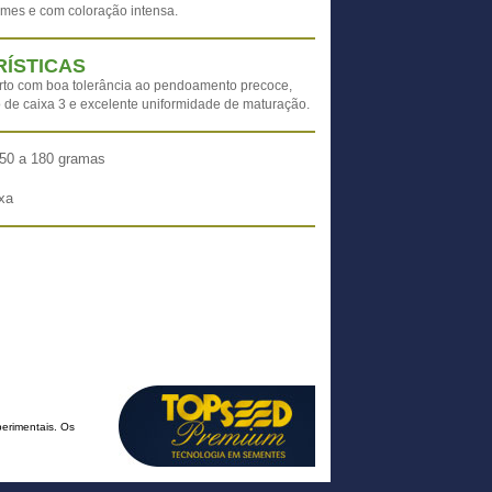
mes e com coloração intensa.
ÍSTICAS
urto com boa tolerância ao pendoamento precoce,
 de caixa 3 e excelente uniformidade de maturação.
50 a 180 gramas
xa
erimentais. Os