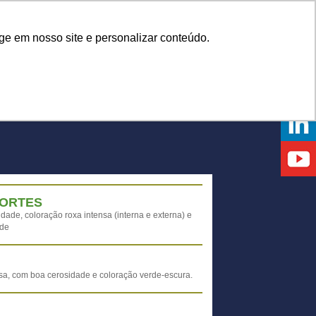
Onde comprar
ge em nosso site e personalizar conteúdo.
NTOS
DICAS
DÚVIDAS
NOTÍCIAS
EVENTOS
FORTES
dade, coloração roxa intensa (interna e externa) e
ade
a, com boa cerosidade e coloração verde-escura.