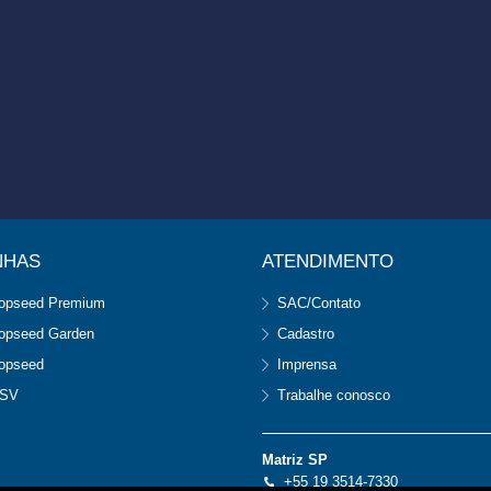
NHAS
ATENDIMENTO
opseed Premium
SAC/Contato
opseed Garden
Cadastro
opseed
Imprensa
SV
Trabalhe conosco
Matriz SP
+55 19 3514-7330