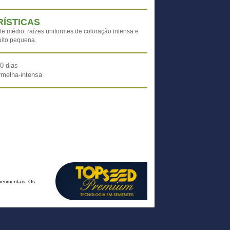
ÍSTICAS
te médio, raízes uniformes de coloração intensa e
uito pequena.
0 dias
rmelha-intensa
erimentais. Os