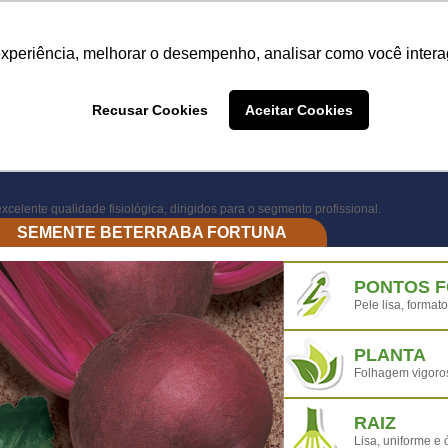
Termo de Conformidade
Informativo
Atendimento/SAC
experiência, melhorar o desempenho, analisar como você intera
A LINHA
PRODUTOS
ONDE COMPRAR
DEPOIME
Recusar Cookies
Aceitar Cookies
ONDE COMPRAR
xcelente qualidade fisiológica, dirigidos para o segmento profissional.
SEMENTE BETERRABA FORTUNA
PONTOS 
Pele lisa, format
PLANTA
Folhagem vigoros
RAIZ
Lisa, uniforme e 