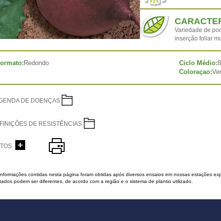
CARACTER
Variedade de por
inserção foliar m
ormato:
Redondo
Ciclo Médio:
8
Coloraçao:
Ve
GENDA DE DOENÇAS
FINIÇÕES DE RESISTÊNCIAS
TOS
 informações contidas nesta página foram obtidas após diversos ensaios em nossas estações exp
tados podem ser diferentes, de acordo com a região e o sistema de plantio utilizado.