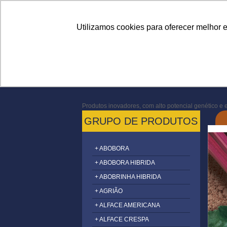
Linhas
Conheça a Agristar
Utilizamos cookies para oferecer melhor 
Produtos inovadores, com alto potencial genético e e
GRUPO DE PRODUTOS
+ ABOBORA
+ ABOBORA HIBRIDA
+ ABOBRINHA HIBRIDA
+ AGRIÃO
+ ALFACE AMERICANA
+ ALFACE CRESPA