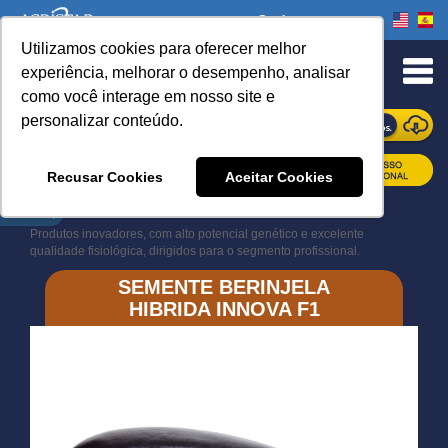
Onde comprar
Utilizamos cookies para oferecer melhor
experiência, melhorar o desempenho, analisar
como você interage em nosso site e
personalizar conteúdo.
ONDE COMPRAR
Recusar Cookies
Aceitar Cookies
Book Navigation
Produtos inovadores, com alto potencial genético e excelente
qualidade fisiológica, dirigidos para o segmento profissional.
SEMENTE BERINJELA
HIBRIDA INNOVA F1