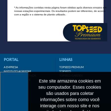
* As informações contidas nesta página foram obtidas após diversos ensaios em
nossas estações experimentais. Os resultados podem ser diferentes, de acordo
com a região e o sistema de plantio utilizado.
PORTAL
LINHAS
A EMPRESA
TOPSEED PREMIUM
INSTITUTO AGRISTAR
TOPSEED
DISTRIBUIDOR/REVENDA
TOPSEED GARDEN
LINKS IMPORTANTES
SUPERSEED
Este site armazena cookies em
CADASTRE-SE
seu computador. Esses cookies
MAPA DO SITE
são usados para coletar
informações sobre como você
interage com nosso site e nos
ATENDIMENTO