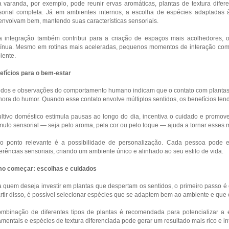
varanda, por exemplo, pode reunir ervas aromáticas, plantas de textura difere
sorial completa. Já em ambientes internos, a escolha de espécies adaptadas à
nvolvam bem, mantendo suas características sensoriais.
a integração também contribui para a criação de espaços mais acolhedores, 
tínua. Mesmo em rotinas mais aceleradas, pequenos momentos de interação com 
iente.
efícios para o bem-estar
dos e observações do comportamento humano indicam que o contato com plantas p
ora do humor. Quando esse contato envolve múltiplos sentidos, os benefícios tend
ltivo doméstico estimula pausas ao longo do dia, incentiva o cuidado e promo
mulo sensorial — seja pelo aroma, pela cor ou pelo toque — ajuda a tornar esses 
ro ponto relevante é a possibilidade de personalização. Cada pessoa pode
erências sensoriais, criando um ambiente único e alinhado ao seu estilo de vida.
o começar: escolhas e cuidados
 quem deseja investir em plantas que despertam os sentidos, o primeiro passo é 
rtir disso, é possível selecionar espécies que se adaptem bem ao ambiente e que 
mbinação de diferentes tipos de plantas é recomendada para potencializar a e
mentais e espécies de textura diferenciada pode gerar um resultado mais rico e in