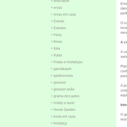
+ erva-doce
Erva
+ ervas
útei
perf
+ ervas em casa
+ Evento
O co
loca
+ Eventos
nece
+ Feira
+ flores
A co
+ folia
A c
+ frutas
vari
+ Frutas e Hortaliças
Pla
+ garrafaspet
cont
+ gastronomia
para
+ girassol
A pr
+ girassol anão
core
equi
+ grama dos gatos
+ hobby e lazer
Inte
+ Home Garden
O gr
+ horta em casa
reún
+ hortaliça