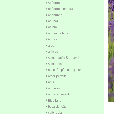
+ Abóbora
+ abóbora moranga
+ abobrinha
+ adubar
+ afubra
+ agrião da terra
+ Agristar
+ alecrim
+ alfaces
+ Alimentação Saudável
+ Alimentos
+ almeirão pão de açúcar
+ amor-perfeito
+ anis
+ ano novo
+ armazenamento
+ Blue Line
+ boca-de-leão
+ calêndula