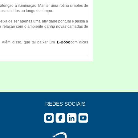
tenção à iluminação. Manter uma rotina simples de
os sentidos ao longo do tempo.
deixa de ser apenas uma atividade pontual e passa a
m e a relação com o ambiente ganha novas camadas de
Além disso, que tal baixar um
E-Book
com dicas
REDES SOCIAIS