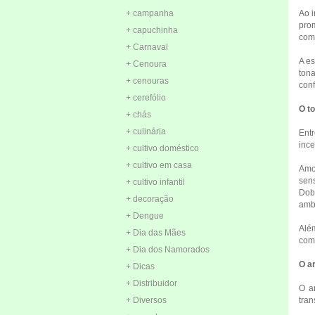
+ campanha
Ao i
prom
+ capuchinha
como
+ Carnaval
A es
+ Cenoura
tona
+ cenouras
conf
+ cerefólio
O t
+ chás
+ culinária
Entr
ince
+ cultivo doméstico
+ cultivo em casa
Amo
sen
+ cultivo infantil
Dobr
+ decoração
amb
+ Dengue
Além
+ Dia das Mães
com 
+ Dia dos Namorados
O a
+ Dicas
+ Distribuidor
O a
+ Diversos
tran