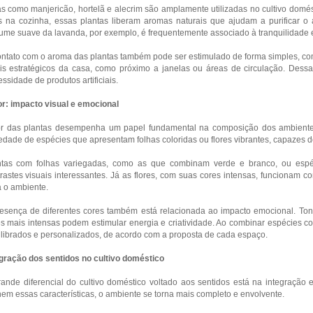
s como manjericão, hortelã e alecrim são amplamente utilizadas no cultivo domé
s na cozinha, essas plantas liberam aromas naturais que ajudam a purificar o
ume suave da lavanda, por exemplo, é frequentemente associado à tranquilidade
ntato com o aroma das plantas também pode ser estimulado de forma simples, com
is estratégicos da casa, como próximo a janelas ou áreas de circulação. Dess
ssidade de produtos artificiais.
r: impacto visual e emocional
or das plantas desempenha um papel fundamental na composição dos ambient
edade de espécies que apresentam folhas coloridas ou flores vibrantes, capazes d
ntas com folhas variegadas, como as que combinam verde e branco, ou espé
rastes visuais interessantes. Já as flores, com suas cores intensas, funcionam
 o ambiente.
esença de diferentes cores também está relacionada ao impacto emocional. Ton
s mais intensas podem estimular energia e criatividade. Ao combinar espécies com
librados e personalizados, de acordo com a proposta de cada espaço.
gração dos sentidos no cultivo doméstico
ande diferencial do cultivo doméstico voltado aos sentidos está na integração 
em essas características, o ambiente se torna mais completo e envolvente.