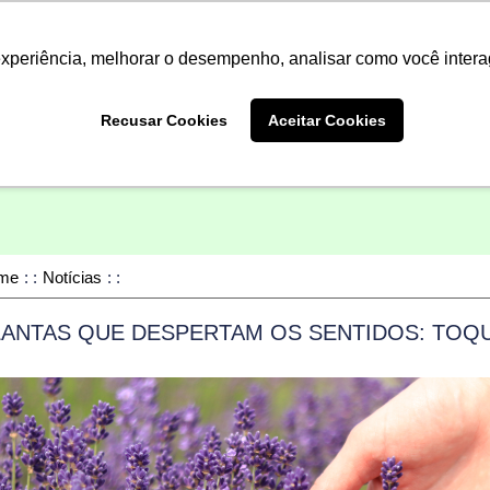
Termo de Conformidade
Informativo
Atendimento/SAC
experiência, melhorar o desempenho, analisar como você intera
A LINHA
PRODUTOS
ONDE COM
Recusar Cookies
Aceitar Cookies
ONDE COMPRAR
me
Notícias
LANTAS QUE DESPERTAM OS SENTIDOS: TOQ