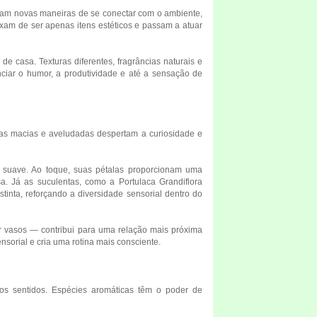
tram novas maneiras de se conectar com o ambiente,
xam de ser apenas itens estéticos e passam a atuar
e casa. Texturas diferentes, fragrâncias naturais e
ciar o humor, a produtividade e até a sensação de
lhas macias e aveludadas despertam a curiosidade e
a suave. Ao toque, suas pétalas proporcionam uma
. Já as suculentas, como a Portulaca Grandiflora
tinta, reforçando a diversidade sensorial dentro do
ar vasos — contribui para uma relação mais próxima
nsorial e cria uma rotina mais consciente.
os sentidos. Espécies aromáticas têm o poder de