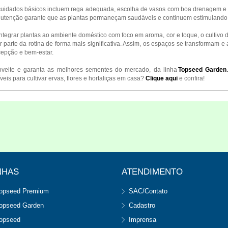
uidados básicos incluem rega adequada, escolha de vasos com boa drenagem e a
utenção garante que as plantas permaneçam saudáveis e continuem estimulando 
ntegrar plantas ao ambiente doméstico com foco em aroma, cor e toque, o cultivo 
r parte da rotina de forma mais significativa. Assim, os espaços se transforma
epção e bem-estar.
oveite e garanta as melhores sementes do mercado, da linha
Topseed Garden
.
íveis para cultivar ervas, flores e hortaliças em casa?
Clique aqui
e confira!
NHAS
ATENDIMENTO
opseed Premium
SAC/Contato
opseed Garden
Cadastro
opseed
Imprensa