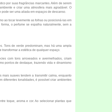
stico por suas fragrâncias marcantes. Além de serem
 ambiente e criar uma atmosfera mais agradável. O
 e pode ser uma aliada em espaços de descanso.
o ao tocar levemente as folhas ou posicioná-las em
a forma, o perfume se espalha naturalmente, sem a
es. Tons de verde predominam, mas há uma ampla
e transformar a estética de qualquer espaço.
cies com tons arroxeados e avermelhados, criam
 como pontos de destaque, trazendo vida e dinamismo
s mais suaves tendem a transmitir calma, enquanto
 diferentes tonalidades, é possível criar ambientes
entre toque, aroma e cor. Ao selecionar plantas que