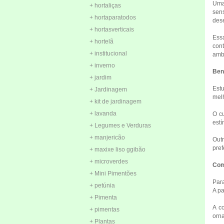
Uma 
+ hortaliças
sen
+ hortaparatodos
dese
+ hortasverticais
Ess
+ hortelã
con
+ institucional
amb
+ inverno
Ben
+ jardim
Estu
+ Jardinagem
melh
+ kit de jardinagem
+ lavanda
O cu
estí
+ Legumes e Verduras
+ manjericão
Out
pref
+ maxixe liso ggibão
+ microverdes
Com
+ Mini Pimentões
Para
+ petúnia
A pa
+ Pimenta
A co
+ pimentas
orna
+ Plantas