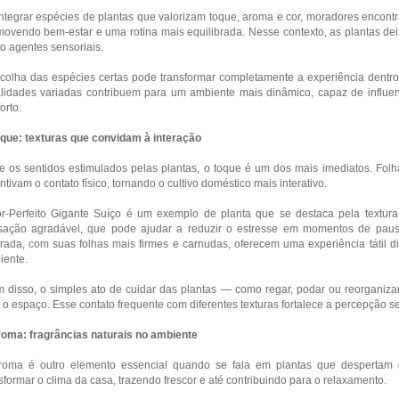
ntegrar espécies de plantas que valorizam toque, aroma e cor, moradores encon
ovendo bem-estar e uma rotina mais equilibrada. Nesse contexto, as plantas dei
 agentes sensoriais.
colha das espécies certas pode transformar completamente a experiência dentro d
lidades variadas contribuem para um ambiente mais dinâmico, capaz de influen
orto.
oque: texturas que convidam à interação
e os sentidos estimulados pelas plantas, o toque é um dos mais imediatos. Fo
ntivam o contato físico, tornando o cultivo doméstico mais interativo.
r-Perfeito Gigante Suíço é um exemplo de planta que se destaca pela textur
sação agradável, que pode ajudar a reduzir o estresse em momentos de pausa
ada, com suas folhas mais firmes e carnudas, oferecem uma experiência tátil dis
iente.
 disso, o simples ato de cuidar das plantas — como regar, podar ou reorganiz
o espaço. Esse contato frequente com diferentes texturas fortalece a percepção se
roma: fragrâncias naturais no ambiente
roma é outro elemento essencial quando se fala em plantas que despertam 
sformar o clima da casa, trazendo frescor e até contribuindo para o relaxamento.