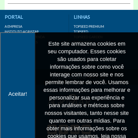
PORTAL
LINHAS
A EMPRESA
TOPSEED PREMIUM
INSTITUTO AGRISTAR
TOPSEED
DISTRIBUIDOR/REVENDA
TOPSEED GARDEN
LINKS IMPORTANTES
SUPERSEED
Este site armazena cookies em
CADASTRE-SE
seu computador. Esses cookies
MAPA DO SITE
são usados para coletar
informações sobre como você
interage com nosso site e nos
ATENDIMENTO
permite lembrar de você. Usamos
CONTATO
essas informações para melhorar e
Aceitar!
personalizar sua experiência e
CADASTRO
para análises e métricas sobre
IMPRENSA
nossos visitantes, tanto nesse site
TRABALHE CONOSCO
quanto em outras mídias. Para
obter mais informações sobre os
Matriz SP
cookies que usamos, leia nossa