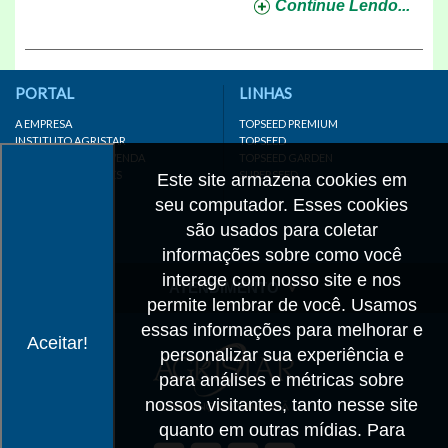
Continue Lendo...
PORTAL
LINHAS
A EMPRESA
TOPSEED PREMIUM
INSTITUTO AGRISTAR
TOPSEED
DISTRIBUIDOR/REVENDA
TOPSEED GARDEN
LINKS IMPORTANTES
SUPERSEED
Este site armazena cookies em
CADASTRE-SE
seu computador. Esses cookies
MAPA DO SITE
são usados para coletar
informações sobre como você
interage com nosso site e nos
ATENDIMENTO
permite lembrar de você. Usamos
CONTATO
essas informações para melhorar e
Aceitar!
personalizar sua experiência e
CADASTRO
para análises e métricas sobre
IMPRENSA
nossos visitantes, tanto nesse site
TRABALHE CONOSCO
quanto em outras mídias. Para