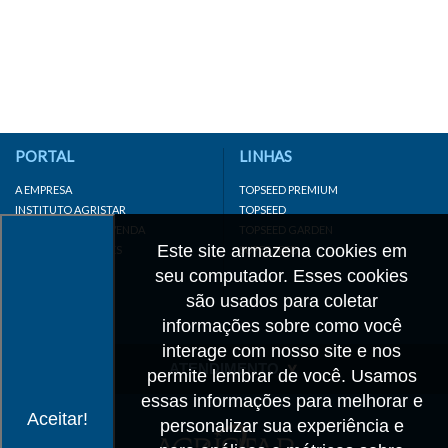
PORTAL
LINHAS
A EMPRESA
TOPSEED PREMIUM
INSTITUTO AGRISTAR
TOPSEED
DISTRIBUIDOR/REVENDA
TOPSEED GARDEN
Este site armazena cookies em
LINKS IMPORTANTES
SUPERSEED
CADASTRE-SE
seu computador. Esses cookies
MAPA DO SITE
são usados para coletar
informações sobre como você
interage com nosso site e nos
ATENDIMENTO
permite lembrar de você. Usamos
essas informações para melhorar e
CONTATO
Aceitar!
personalizar sua experiência e
CADASTRO