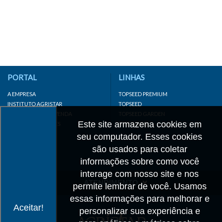
PORTAL
LINHAS
A EMPRESA
TOPSEED PREMIUM
INSTITUTO AGRISTAR
TOPSEED
DISTRIBUIDOR/REVENDA
TOPSEED GARDEN
Este site armazena cookies em
LINKS IMPORTANTES
SUPERSEED
CADASTRE-SE
seu computador. Esses cookies
MAPA DO SITE
são usados para coletar
informações sobre como você
interage com nosso site e nos
ATENDIMENTO
permite lembrar de você. Usamos
essas informações para melhorar e
CONTATO
Aceitar!
personalizar sua experiência e
CADASTRO