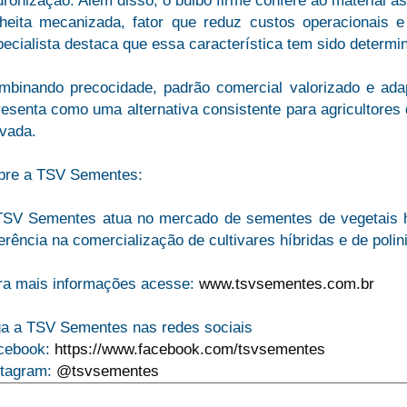
ronização. Além disso, o bulbo firme confere ao material a
lheita mecanizada, fator que reduz custos operacionais e
ecialista destaca que essa característica tem sido determi
mbinando precocidade, padrão comercial valorizado e adap
esenta como uma alternativa consistente para agricultores
evada.
bre a TSV Sementes:
TSV Sementes atua no mercado de sementes de vegetais h
erência na comercialização de cultivares híbridas e de polin
ra mais informações acesse:
www.tsvsementes.com.br
ga a TSV Sementes nas redes sociais
cebook:
https://www.facebook.com/tsvsementes
stagram:
@tsvsementes