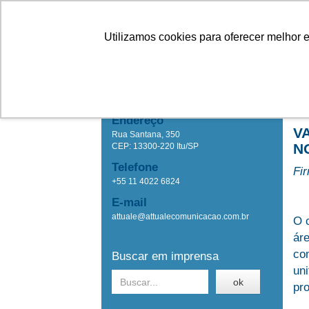
Linhas
Conheça a Agristar
Utilizamos cookies para oferecer melhor 
IMPRENSA
Ho
Attuale Comunicação
Endereço
V
Rua Santana, 350
N
CEP: 13300-220 Itu/SP
Telefone
Fir
+55 11 4022 6824
E-mail
attuale@attualecomunicacao.com.br
O 
ár
co
Buscar em imprensa
uni
ok
pro