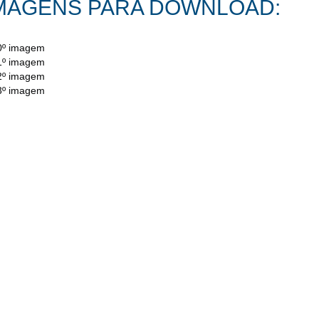
MAGENS PARA DOWNLOAD:
º imagem
º imagem
º imagem
º imagem