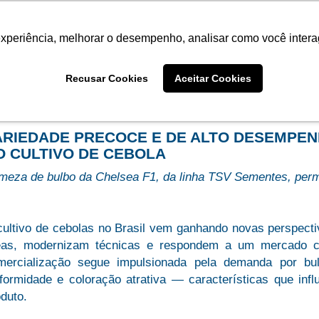
Termo de Conformidade
Informativo
Atendimento/SAC
experiência, melhorar o desempenho, analisar como você intera
AGRISTAR
INSTITUTO
NOT
Recusar Cookies
Aceitar Cookies
me
Imprensa
ARIEDADE PRECOCE E DE ALTO DESEMPENH
O CULTIVO DE CEBOLA
meza de bulbo da Chelsea F1, da linha TSV Sementes, permi
cultivo de cebolas no Brasil vem ganhando novas perspect
eas, modernizam técnicas e respondem a um mercado ca
mercialização segue impulsionada pela demanda por bu
formidade e coloração atrativa — características que infl
duto.