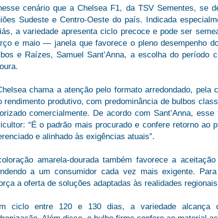
nesse cenário que a Chelsea F1, da TSV Sementes, se 
giões Sudeste e Centro-Oeste do país. Indicada especial
iás, a variedade apresenta ciclo precoce e pode ser semea
rço e maio — janela que favorece o pleno desempenho do 
lbos e Raízes, Samuel Sant’Anna, a escolha do período co
oura.
Chelsea chama a atenção pelo formato arredondado, pela c
to rendimento produtivo, com predominância de bulbos clas
lorizado comercialmente. De acordo com Sant’Anna, esse 
icultor: “É o padrão mais procurado e confere retorno ao 
erenciado e alinhado às exigências atuais”.
coloração amarela-dourada também favorece a aceitação 
endendo a um consumidor cada vez mais exigente. Para a
orça a oferta de soluções adaptadas às realidades regionais
m ciclo entre 120 e 130 dias, a variedade alcança 