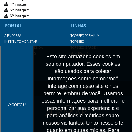
4º imagem
5º imagem
6º imagem
PORTAL
LINHAS
A EMPRESA
TOPSEED PREMIUM
INSTITUTO AGRISTAR
TOPSEED
DISTRIBUIDOR/REVENDA
TOPSEED GARDEN
LINKS IMPORTANTES
SUPERSEED
Este site armazena cookies em
CADASTRE-SE
seu computador. Esses cookies
MAPA DO SITE
são usados para coletar
informações sobre como você
interage com nosso site e nos
ATENDIMENTO
permite lembrar de você. Usamos
CONTATO
essas informações para melhorar e
Aceitar!
personalizar sua experiência e
CADASTRO
para análises e métricas sobre
IMPRENSA
nossos visitantes, tanto nesse site
TRABALHE CONOSCO
quanto em outras mídias. Para