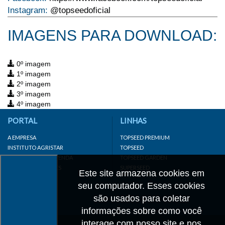
Instagram:
@topseedoficial
IMAGENS PARA DOWNLOAD:
0º imagem
1º imagem
2º imagem
3º imagem
4º imagem
PORTAL
LINHAS
A EMPRESA
TOPSEED PREMIUM
INSTITUTO AGRISTAR
TOPSEED
DISTRIBUIDOR/REVENDA
TOPSEED GARDEN
LINKS IMPORTANTES
SUPERSEED
Este site armazena cookies em
CADASTRE-SE
seu computador. Esses cookies
MAPA DO SITE
são usados para coletar
informações sobre como você
interage com nosso site e nos