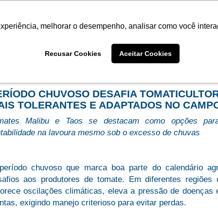
Termo de Conformidade
Informativo
Atendimento/SAC
experiência, melhorar o desempenho, analisar como você intera
AGRISTAR
INSTITUTO
NOT
Recusar Cookies
Aceitar Cookies
me
Imprensa
ERÍODO CHUVOSO DESAFIA TOMATICULTORE
AIS TOLERANTES E ADAPTADOS NO CAMP
mates Malibu e Taos se destacam como opções para 
ntabilidade na lavoura mesmo sob o excesso de chuvas
período chuvoso que marca boa parte do calendário agrí
safios aos produtores de tomate. Em diferentes regiões 
vorece oscilações climáticas, eleva a pressão de doença
ntas, exigindo manejo criterioso para evitar perdas.