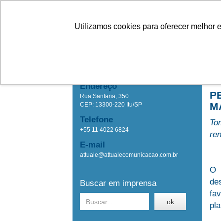
Linhas
Conheça a Agristar
Utilizamos cookies para oferecer melhor 
IMPRENSA
Ho
Attuale Comunicação
Endereço
P
Rua Santana, 350
M
CEP: 13300-220 Itu/SP
Telefone
To
+55 11 4022 6824
re
E-mail
attuale@attualecomunicacao.com.br
O 
de
Buscar em imprensa
fa
ok
pla