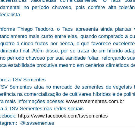
racterísticas valorizadas comercialmente. “O Taos po
ndamental no período chuvoso, pois confere alta tolerân
ecialista.
nforme Thiago Teodoro, o Taos apresenta ainda plantas
stanciamento mais curto entre elas, quando comparado a ou
 quatro a cinco frutos por penca, o que favorece excelent
dimento final. Além disso, por se tratar de um híbrido ada
no período chuvoso por sua sanidade foliar, reforçando su
sca estabilidade produtiva mesmo em cenários climáticos de
bre a TSV Sementes
TSV Sementes atua no mercado de sementes de vegetais h
erência na comercialização de cultivares híbridas e de poli
ra mais informações acesse:
www.tsvsementes.com.br
ga a TSV Sementes nas redes sociais
cebook:
https://www.facebook.com/tsvsementes
stagram: @tsvsementes