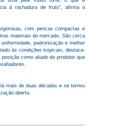
ssui uma pele muito forte, o que é
cia à rachadura de fruto”, afirma o
 vigorosas, com pencas compactas e
tros materiais do mercado. São cerca
e uniformidade, padronização e melhor
ptado às condições tropicais, destaca-
a posição como aliado do produtor que
safiadores.
á mais de duas décadas e se tornou
nização aberta.