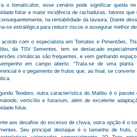
ra o tomaticultor, esse cenário pode significar queda n
idade foliar e maior incidência de rachaduras, fatores qu
consequentemente, na rentabilidade da lavoura. Diante des
rna-se estratégica para reduzir riscos e assegurar melhor
 acordo com o especialista em Tomates e Pimentões, Thia
libu, da TSV Sementes, tem se destacado especialment
versões climáticas são frequentes, e vem ganhando espaço
sempenho em campo aberto. “Trata-se de uma planta for
erencial é o pegamento de frutos que, ao final, se converte
plica.
undo Teodoro, outra característica do Malibu é o pacote d
matoide, verticílio e fusarium, além de excelente adapta
idade foliar.
ente aos desafios do excesso de chuva, outra opção é o 
mentes. Seu principal destaque é o tamanho de fruto, 