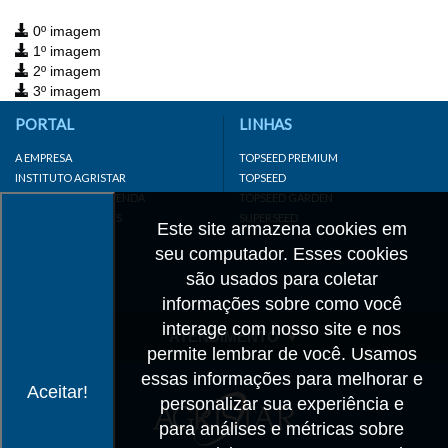
0º imagem
1º imagem
2º imagem
3º imagem
PORTAL
LINHAS
A EMPRESA
TOPSEED PREMIUM
INSTITUTO AGRISTAR
TOPSEED
DISTRIBUIDOR/REVENDA
TOPSEED GARDEN
LINKS IMPORTANTES
SUPERSEED
Este site armazena cookies em
CADASTRE-SE
seu computador. Esses cookies
MAPA DO SITE
são usados para coletar
informações sobre como você
interage com nosso site e nos
ATENDIMENTO
permite lembrar de você. Usamos
CONTATO
essas informações para melhorar e
Aceitar!
personalizar sua experiência e
CADASTRO
para análises e métricas sobre
IMPRENSA