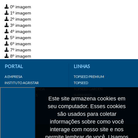
0º imagem
1º imagem
2º imagem
3º imagem
4º imagem
5º imagem
6º imagem
7º imagem
8º imagem
PORTAL
LINHAS
A EMPRESA
TOPSEED PREMIUM
INSTITUTO AGRISTAR
TOPSEED
DISTRIBUIDOR/REVENDA
TOPSEED GARDEN
LINKS IMPORTANTES
SUPERSEED
Este site armazena cookies em
CADASTRE-SE
seu computador. Esses cookies
MAPA DO SITE
são usados para coletar
informações sobre como você
interage com nosso site e nos
ATENDIMENTO
permite lembrar de você. Usamos