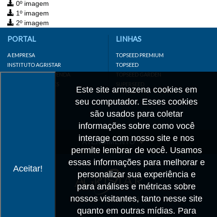
0º imagem
1º imagem
2º imagem
PORTAL
LINHAS
A EMPRESA
TOPSEED PREMIUM
INSTITUTO AGRISTAR
TOPSEED
DISTRIBUIDOR/REVENDA
TOPSEED GARDEN
LINKS IMPORTANTES
SUPERSEED
Este site armazena cookies em
CADASTRE-SE
seu computador. Esses cookies
MAPA DO SITE
são usados para coletar
informações sobre como você
interage com nosso site e nos
ATENDIMENTO
permite lembrar de você. Usamos
CONTATO
essas informações para melhorar e
Aceitar!
personalizar sua experiência e
CADASTRO
para análises e métricas sobre
IMPRENSA
nossos visitantes, tanto nesse site
TRABALHE CONOSCO
quanto em outras mídias. Para