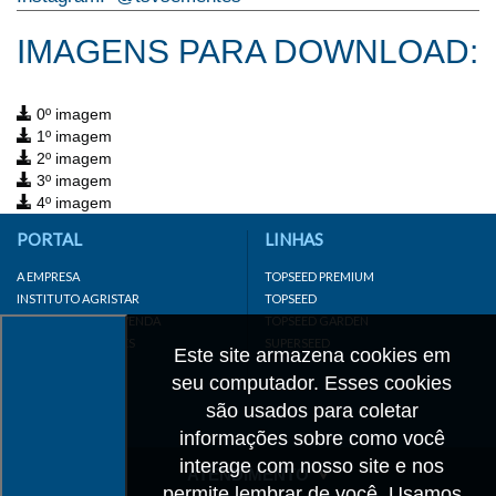
IMAGENS PARA DOWNLOAD:
0º imagem
1º imagem
2º imagem
3º imagem
4º imagem
PORTAL
LINHAS
A EMPRESA
TOPSEED PREMIUM
INSTITUTO AGRISTAR
TOPSEED
DISTRIBUIDOR/REVENDA
TOPSEED GARDEN
LINKS IMPORTANTES
SUPERSEED
Este site armazena cookies em
CADASTRE-SE
seu computador. Esses cookies
MAPA DO SITE
são usados para coletar
informações sobre como você
interage com nosso site e nos
ATENDIMENTO
permite lembrar de você. Usamos