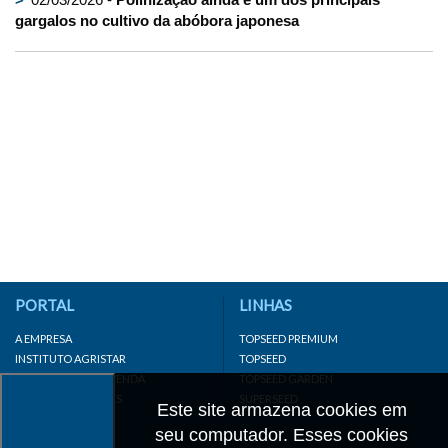
gargalos no cultivo da abóbora japonesa
PORTAL
LINHAS
A EMPRESA
TOPSEED PREMIUM
INSTITUTO AGRISTAR
TOPSEED
DISTRIBUIDOR/REVENDA
TOPSEED GARDEN
LINKS IMPORTANTES
SUPERSEED
Este site armazena cookies em
CADASTRE-SE
seu computador. Esses cookies
MAPA DO SITE