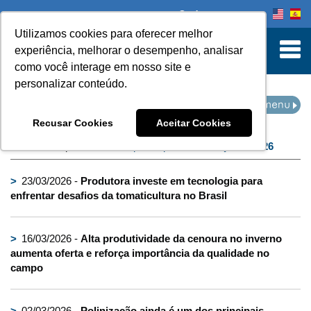
Onde comprar
Utilizamos cookies para oferecer melhor
turn to Content
experiência, melhorar o desempenho, analisar
como você interage em nosso site e
personalizar conteúdo.
IMPRENSA
Recusar Cookies
Aceitar Cookies
Home
Imprensa
filtro por arquivo de:
março de 2026
>
23/03/2026 -
Produtora investe em tecnologia para
enfrentar desafios da tomaticultura no Brasil
>
16/03/2026 -
Alta produtividade da cenoura no inverno
aumenta oferta e reforça importância da qualidade no
campo
>
02/03/2026 -
Polinização ainda é um dos principais