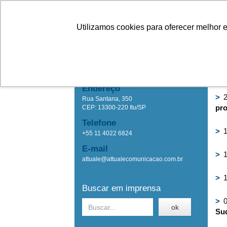
Linhas
Conheça a Agristar
Utilizamos cookies para oferecer melhor 
IMPRENSA
Ho
Attuale Comunicação
Endereço
>
2
Rua Santana, 350
pro
CEP: 13300-220 Itu/SP
Telefone
>
1
+55 11 4022 6824
E-mail
>
1
attuale@attualecomunicacao.com.br
>
1
Buscar em imprensa
>
0
ok
Sud