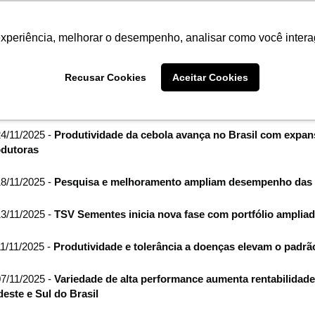
Termo de Conformidade
Informativo
Atendimento/SAC
experiência, melhorar o desempenho, analisar como você intera
AGRISTAR
INSTITUTO
NOT
Recusar Cookies
Aceitar Cookies
me
Imprensa
filtro por arquivo de:
novembro de 2025
4/11/2025 -
Produtividade da cebola avança no Brasil com expan
dutoras
8/11/2025 -
Pesquisa e melhoramento ampliam desempenho das al
3/11/2025 -
TSV Sementes inicia nova fase com portfólio amplia
1/11/2025 -
Produtividade e tolerância a doenças elevam o padrã
7/11/2025 -
Variedade de alta performance aumenta rentabilidade
este e Sul do Brasil