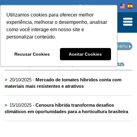
Onde comprar
Utilizamos cookies para oferecer melhor
turn to Content
experiência, melhorar o desempenho, analisar
como você interage em nosso site e
personalizar conteúdo.
IMPRENSA
Recusar Cookies
Aceitar Cookies
Home
Imprensa
filtro por arquivo de:
outubro de 2025
>
20/10/2025 -
Mercado de tomates híbridos conta com
materiais mais resistentes e atrativos
>
15/10/2025 -
Cenoura híbrida transforma desafios
climáticos em oportunidades para a horticultura brasileira