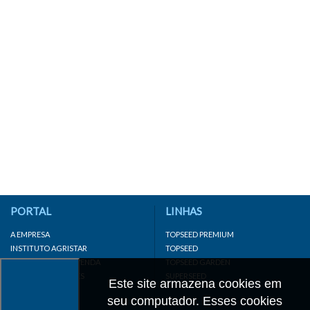
PORTAL
LINHAS
A EMPRESA
TOPSEED PREMIUM
INSTITUTO AGRISTAR
TOPSEED
DISTRIBUIDOR/REVENDA
TOPSEED GARDEN
LINKS IMPORTANTES
SUPERSEED
Este site armazena cookies em
CADASTRE-SE
seu computador. Esses cookies
MAPA DO SITE