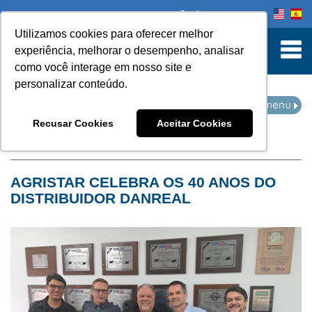
Onde comprar
Utilizamos cookies para oferecer melhor
turn to Content
experiência, melhorar o desempenho, analisar
como você interage em nosso site e
personalizar conteúdo.
NOTÍCIAS
Recusar Cookies
Aceitar Cookies
Home
Notícias
AGRISTAR CELEBRA OS 40 ANOS DO
DISTRIBUIDOR DANREAL