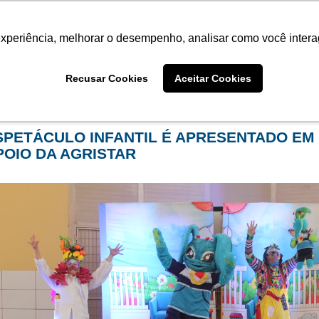
Termo de Conformidade
Informativo
Atendimento/SAC
experiência, melhorar o desempenho, analisar como você intera
AGRISTAR
INSTITUTO
NOT
Recusar Cookies
Aceitar Cookies
me
Notícias
filtro por categoria:
projeto social
SPETÁCULO INFANTIL É APRESENTADO EM 
POIO DA AGRISTAR