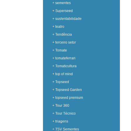
+ sementes
+ Superseed
+ sustentabilidade
+ teatro
+ Tendência
+ terceiro setor
+ Tomate
+ tomateferrari
+ Tomaticultura
+ top of mind
+ Topseed
+ Topseed Garden
+ topseed premium
+ Tour 360
+ Tour Técnico
+ triagens
+ TSV Sementes