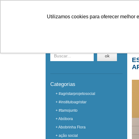
Linhas
Conheça a Agristar
Utilizamos cookies para oferecer melhor 
NOTÍCIAS
Buscar em notícias
Ho
ok
E
A
Categorias
+ #agristarprojetosocial
+ #institutoagristar
+ #tamojunto
+ Abóbora
+ Abobrinha Flora
+ ação social