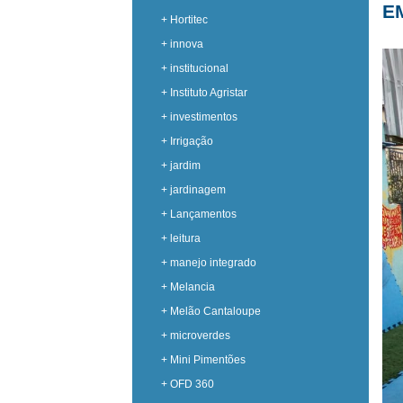
E
+ Hortitec
+ innova
+ institucional
+ Instituto Agristar
+ investimentos
+ Irrigação
+ jardim
+ jardinagem
+ Lançamentos
+ leitura
+ manejo integrado
+ Melancia
+ Melão Cantaloupe
+ microverdes
+ Mini Pimentões
+ OFD 360