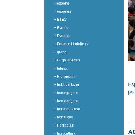
+ esporte
+ esportes
+ ETEC
+ Evento
+ Eventos
+ Frutas e Hortaliças
+ grape
+ Guga Kuerten
+ hibrido
+ Hidroponia
Es
+ hobby e lazer
pe
+ homegagem
+ homenagem
+ horta em casa
+ hortaliças
+ Hortícolas
A
+ horticultura