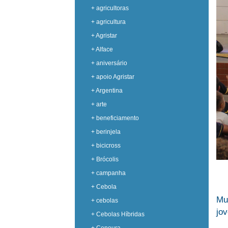
+ agricultoras
+ agricultura
+ Agristar
+ Alface
+ aniversário
+ apoio Agristar
+ Argentina
+ arte
+ beneficiamento
+ berinjela
+ bicicross
+ Brócolis
+ campanha
+ Cebola
Mu
+ cebolas
jo
+ Cebolas Híbridas