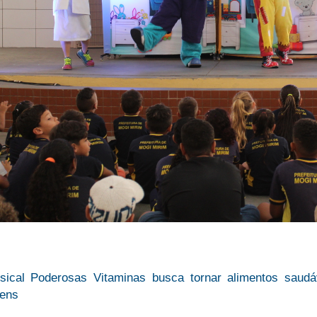
sical Poderosas Vitaminas busca tornar alimentos saudá
vens