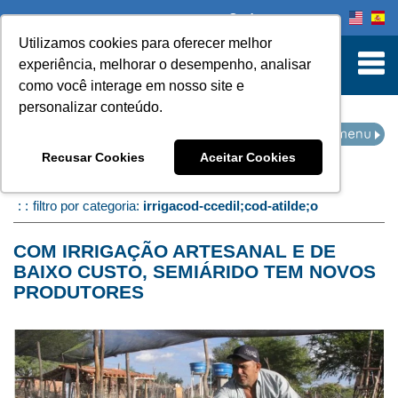
Onde comprar
Utilizamos cookies para oferecer melhor
turn to Content
experiência, melhorar o desempenho, analisar
como você interage em nosso site e
personalizar conteúdo.
NOTÍCIAS
Recusar Cookies
Aceitar Cookies
Home
Notícias
filtro por categoria:
irrigacod-ccedil;cod-atilde;o
COM IRRIGAÇÃO ARTESANAL E DE
BAIXO CUSTO, SEMIÁRIDO TEM NOVOS
PRODUTORES