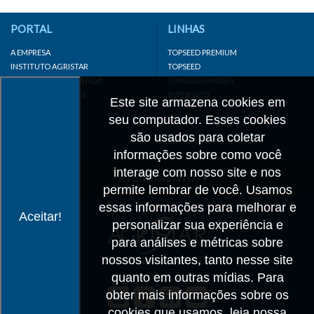
PORTAL
LINHAS
A EMPRESA
TOPSEED PREMIUM
INSTITUTO AGRISTAR
TOPSEED
DISTRIBUIDOR/REVENDA
TOPSEED GARDEN
LINKS IMPORTANTES
SUPERSEED
Este site armazena cookies em
CADASTRE-SE
seu computador. Esses cookies
MAPA DO SITE
são usados para coletar
informações sobre como você
interage com nosso site e nos
ATENDIMENTO
permite lembrar de você. Usamos
CONTATO
essas informações para melhorar e
Aceitar!
personalizar sua experiência e
CADASTRO
para análises e métricas sobre
IMPRENSA
nossos visitantes, tanto nesse site
TRABALHE CONOSCO
quanto em outras mídias. Para
obter mais informações sobre os
Matriz SP
cookies que usamos, leia nossa