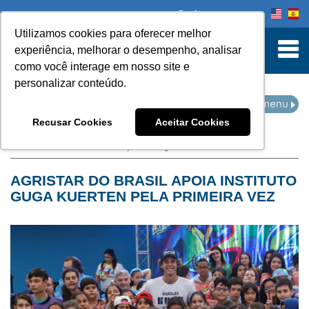
Onde comprar
Utilizamos cookies para oferecer melhor
turn to Content
experiência, melhorar o desempenho, analisar
como você interage em nosso site e
personalizar conteúdo.
NOTÍCIAS
Recusar Cookies
Aceitar Cookies
Home
Notícias
filtro por categoria:
institucional
AGRISTAR DO BRASIL APOIA INSTITUTO
GUGA KUERTEN PELA PRIMEIRA VEZ