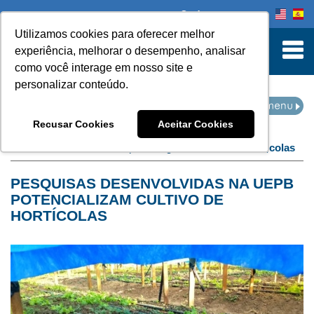
Onde comprar
Utilizamos cookies para oferecer melhor
turn to Content
experiência, melhorar o desempenho, analisar
como você interage em nosso site e
personalizar conteúdo.
NOTÍCIAS
Recusar Cookies
Aceitar Cookies
Home
Notícias
filtro por categoria:
hortcod-iacute;colas
PESQUISAS DESENVOLVIDAS NA UEPB
POTENCIALIZAM CULTIVO DE
HORTÍCOLAS