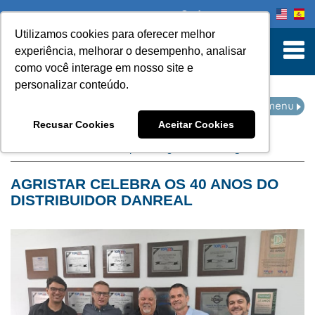
Onde comprar
Utilizamos cookies para oferecer melhor
turn to Content
experiência, melhorar o desempenho, analisar
como você interage em nosso site e
personalizar conteúdo.
NOTÍCIAS
Recusar Cookies
Aceitar Cookies
Home
Notícias
filtro por categoria:
homenagem
AGRISTAR CELEBRA OS 40 ANOS DO
DISTRIBUIDOR DANREAL