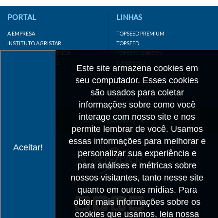
PORTAL
LINHAS
A EMPRESA
TOPSEED PREMIUM
INSTITUTO AGRISTAR
TOPSEED
DISTRIBUIDOR/REVENDA
TOPSEED GARDEN
LINKS IMPORTANTES
SUPERSEED
Este site armazena cookies em
CADASTRE-SE
seu computador. Esses cookies
MAPA DO SITE
são usados para coletar
informações sobre como você
interage com nosso site e nos
ATENDIMENTO
permite lembrar de você. Usamos
CONTATO
essas informações para melhorar e
Aceitar!
personalizar sua experiência e
CADASTRO
para análises e métricas sobre
IMPRENSA
nossos visitantes, tanto nesse site
TRABALHE CONOSCO
quanto em outras mídias. Para
obter mais informações sobre os
Matriz SP
cookies que usamos, leia nossa
+55 19 3514-7330