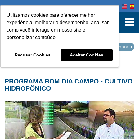
Onde comprar
Utilizamos cookies para oferecer melhor
turn to Content
experiência, melhorar o desempenho, analisar
como você interage em nosso site e
personalizar conteúdo.
NOTÍCIAS
Recusar Cookies
Aceitar Cookies
Home
Notícias
filtro por categoria:
hidroponia
PROGRAMA BOM DIA CAMPO - CULTIVO
HIDROPÔNICO