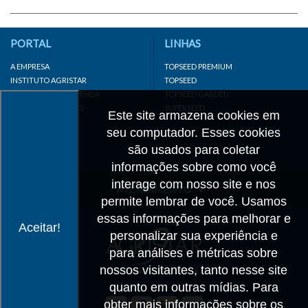
PORTAL
LINHAS
A EMPRESA
TOPSEED PREMIUM
INSTITUTO AGRISTAR
TOPSEED
DISTRIBUIDOR/REVENDA
TOPSEED GARDEN
LINKS IMPORTANTES
SUPERSEED
Este site armazena cookies em
CADASTRE-SE
seu computador. Esses cookies
MAPA DO SITE
são usados para coletar
informações sobre como você
interage com nosso site e nos
ATENDIMENTO
permite lembrar de você. Usamos
CONTATO
essas informações para melhorar e
Aceitar!
personalizar sua experiência e
CADASTRO
para análises e métricas sobre
IMPRENSA
nossos visitantes, tanto nesse site
TRABALHE CONOSCO
quanto em outras mídias. Para
obter mais informações sobre os