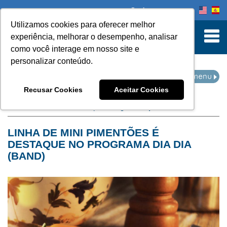
Onde comprar
Utilizamos cookies para oferecer melhor
turn to Content
experiência, melhorar o desempenho, analisar
como você interage em nosso site e
personalizar conteúdo.
NOTÍCIAS
Recusar Cookies
Aceitar Cookies
Home
Notícias
filtro por categoria:
especialidades
LINHA DE MINI PIMENTÕES É
DESTAQUE NO PROGRAMA DIA DIA
(BAND)