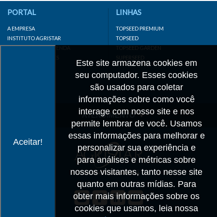
PORTAL
LINHAS
A EMPRESA
TOPSEED PREMIUM
INSTITUTO AGRISTAR
TOPSEED
DISTRIBUIDOR/REVENDA
TOPSEED GARDEN
LINKS IMPORTANTES
SUPERSEED
Este site armazena cookies em
CADASTRE-SE
seu computador. Esses cookies
MAPA DO SITE
são usados para coletar
informações sobre como você
interage com nosso site e nos
ATENDIMENTO
permite lembrar de você. Usamos
CONTATO
essas informações para melhorar e
Aceitar!
personalizar sua experiência e
CADASTRO
para análises e métricas sobre
IMPRENSA
nossos visitantes, tanto nesse site
TRABALHE CONOSCO
quanto em outras mídias. Para
obter mais informações sobre os
Matriz SP
cookies que usamos, leia nossa
+55 19 3514-7330