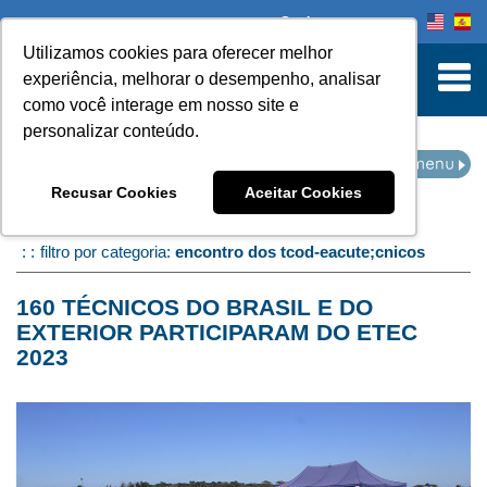
Onde comprar
Utilizamos cookies para oferecer melhor
turn to Content
experiência, melhorar o desempenho, analisar
como você interage em nosso site e
personalizar conteúdo.
NOTÍCIAS
Recusar Cookies
Aceitar Cookies
Home
Notícias
filtro por categoria:
encontro dos tcod-eacute;cnicos
160 TÉCNICOS DO BRASIL E DO
EXTERIOR PARTICIPARAM DO ETEC
2023