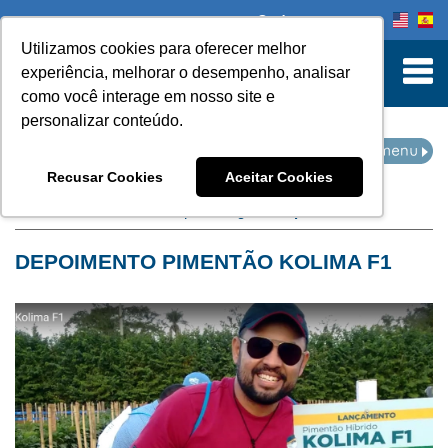
Onde comprar
Utilizamos cookies para oferecer melhor
turn to Content
experiência, melhorar o desempenho, analisar
como você interage em nosso site e
personalizar conteúdo.
NOTÍCIAS
Recusar Cookies
Aceitar Cookies
Home
Notícias
filtro por categoria:
depoimento
DEPOIMENTO PIMENTÃO KOLIMA F1