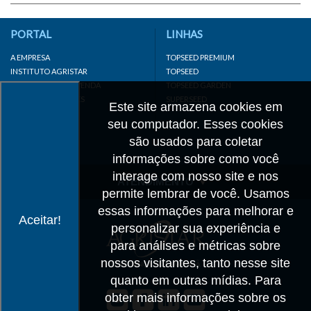
PORTAL
LINHAS
A EMPRESA
TOPSEED PREMIUM
INSTITUTO AGRISTAR
TOPSEED
DISTRIBUIDOR/REVENDA
TOPSEED GARDEN
LINKS IMPORTANTES
SUPERSEED
Este site armazena cookies em
CADASTRE-SE
seu computador. Esses cookies
MAPA DO SITE
são usados para coletar
informações sobre como você
interage com nosso site e nos
ATENDIMENTO
permite lembrar de você. Usamos
CONTATO
essas informações para melhorar e
Aceitar!
personalizar sua experiência e
CADASTRO
para análises e métricas sobre
IMPRENSA
nossos visitantes, tanto nesse site
TRABALHE CONOSCO
quanto em outras mídias. Para
obter mais informações sobre os
Matriz SP