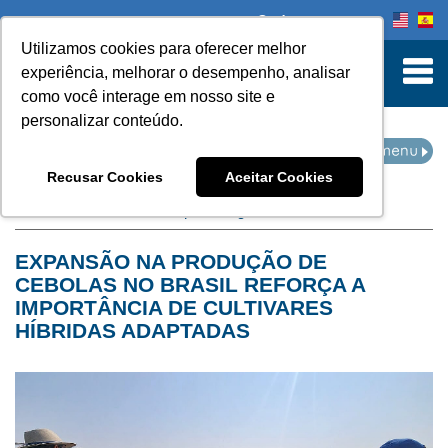
Onde comprar
Utilizamos cookies para oferecer melhor
turn to Content
experiência, melhorar o desempenho, analisar
como você interage em nosso site e
personalizar conteúdo.
NOTÍCIAS
Recusar Cookies
Aceitar Cookies
Home
Notícias
filtro por categoria:
cebolas
EXPANSÃO NA PRODUÇÃO DE
CEBOLAS NO BRASIL REFORÇA A
IMPORTÂNCIA DE CULTIVARES
HÍBRIDAS ADAPTADAS