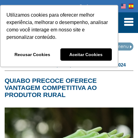
Onde comprar
Utilizamos cookies para oferecer melhor
turn to Content
experiência, melhorar o desempenho, analisar
como você interage em nosso site e
personalizar conteúdo.
NOTÍCIAS
Recusar Cookies
Aceitar Cookies
Home
Notícias
filtro por arquivo de:
setembro de 2024
QUIABO PRECOCE OFERECE
VANTAGEM COMPETITIVA AO
PRODUTOR RURAL