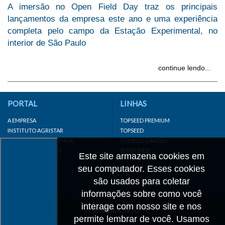
A imersão no Open Field Day traz os principais
lançamentos da empresa este ano e uma experiência
completa pelo campo da Estação Experimental, no
interior de São Paulo
continue lendo...
PORTAL
LINHAS
A EMPRESA
TOPSEED PREMIUM
INSTITUTO AGRISTAR
TOPSEED
DISTRIBUIDOR/REVENDA
TOPSEED GARDEN
LINKS IMPORTANTES
SUPERSEED
Este site armazena cookies em
CADASTRE-SE
seu computador. Esses cookies
MAPA DO SITE
são usados para coletar
informações sobre como você
interage com nosso site e nos
ATENDIMENTO
permite lembrar de você. Usamos