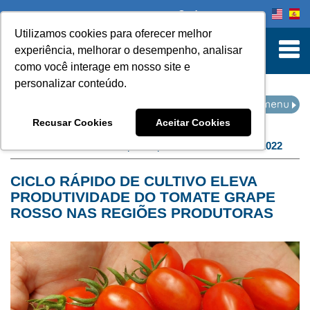
Onde comprar
Utilizamos cookies para oferecer melhor
turn to Content
experiência, melhorar o desempenho, analisar
como você interage em nosso site e
personalizar conteúdo.
NOTÍCIAS
Recusar Cookies
Aceitar Cookies
Home
Notícias
filtro por arquivo de:
setembro de 2022
CICLO RÁPIDO DE CULTIVO ELEVA
PRODUTIVIDADE DO TOMATE GRAPE
ROSSO NAS REGIÕES PRODUTORAS