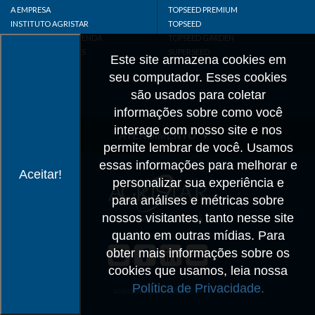
A EMPRESA
TOPSEED PREMIUM
INSTITUTO AGRISTAR
TOPSEED
DISTRIBUIDOR/REVENDA
TOPSEED GARDEN
LINKS IMPORTANTES
SUPERSEED
Este site armazena cookies em
CADASTRE-SE
seu computador. Esses cookies
MAPA DO SITE
são usados para coletar
informações sobre como você
interage com nosso site e nos
ATENDIMENTO
permite lembrar de você. Usamos
CONTATO
essas informações para melhorar e
Aceitar!
personalizar sua experiência e
CADASTRO
para análises e métricas sobre
IMPRENSA
nossos visitantes, tanto nesse site
TRABALHE CONOSCO
quanto em outras mídias. Para
obter mais informações sobre os
Matriz SP
cookies que usamos, leia nossa
+55 19 3514-7330
Política de Privacidade.
info@agristar.com.br
AGRISTAR DO BRASIL LTDA