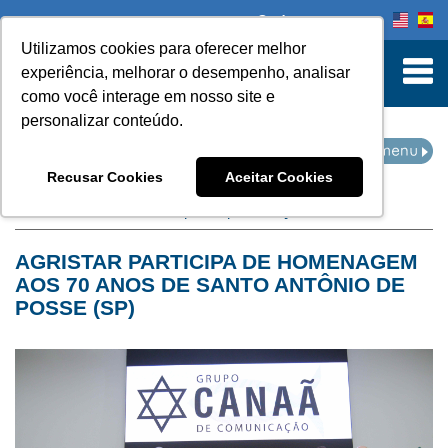
Onde comprar
Utilizamos cookies para oferecer melhor
turn to Content
experiência, melhorar o desempenho, analisar
como você interage em nosso site e
personalizar conteúdo.
NOTÍCIAS
Recusar Cookies
Aceitar Cookies
Home
Notícias
filtro por arquivo de:
julho de 2025
AGRISTAR PARTICIPA DE HOMENAGEM
AOS 70 ANOS DE SANTO ANTÔNIO DE
POSSE (SP)