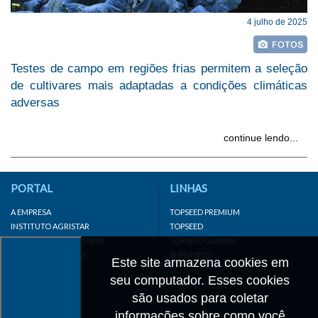
4 julho de 2025
Testes de campo em regiões frias permitem a seleção
de cultivares mais adaptadas a condições climáticas
adversas
continue lendo...
PORTAL
LINHAS
A EMPRESA
TOPSEED PREMIUM
INSTITUTO AGRISTAR
TOPSEED
DISTRIBUIDOR/REVENDA
TOPSEED GARDEN
LINKS IMPORTANTES
SUPERSEED
Este site armazena cookies em
CADASTRE-SE
seu computador. Esses cookies
MAPA DO SITE
são usados para coletar
informações sobre como você