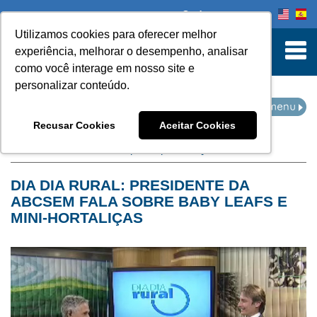
Onde comprar
Utilizamos cookies para oferecer melhor
turn to Content
experiência, melhorar o desempenho, analisar
como você interage em nosso site e
personalizar conteúdo.
NOTÍCIAS
Recusar Cookies
Aceitar Cookies
Home
Notícias
filtro por arquivo de:
julho de 2014
DIA DIA RURAL: PRESIDENTE DA
ABCSEM FALA SOBRE BABY LEAFS E
MINI-HORTALIÇAS