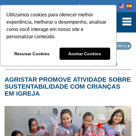
Onde comprar
Utilizamos cookies para oferecer melhor
turn to Content
experiência, melhorar o desempenho, analisar
como você interage em nosso site e
personalizar conteúdo.
NOTÍCIAS
Recusar Cookies
Aceitar Cookies
Home
Notícias
filtro por arquivo de:
março de 2024
AGRISTAR PROMOVE ATIVIDADE SOBRE
SUSTENTABILIDADE COM CRIANÇAS
EM IGREJA