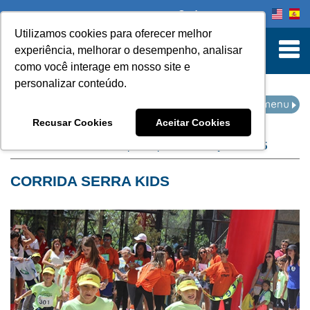
Onde comprar
Utilizamos cookies para oferecer melhor
turn to Content
experiência, melhorar o desempenho, analisar
como você interage em nosso site e
personalizar conteúdo.
NOTÍCIAS
Recusar Cookies
Aceitar Cookies
Home
Notícias
filtro por arquivo de:
março de 2015
CORRIDA SERRA KIDS