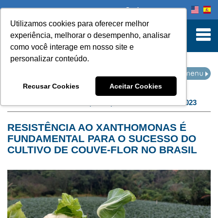
Onde comprar
Utilizamos cookies para oferecer melhor
turn to Content
experiência, melhorar o desempenho, analisar
como você interage em nosso site e
personalizar conteúdo.
NOTÍCIAS
Recusar Cookies
Aceitar Cookies
Home
Notícias
filtro por arquivo de:
fevereiro de 2023
RESISTÊNCIA AO XANTHOMONAS É
FUNDAMENTAL PARA O SUCESSO DO
CULTIVO DE COUVE-FLOR NO BRASIL