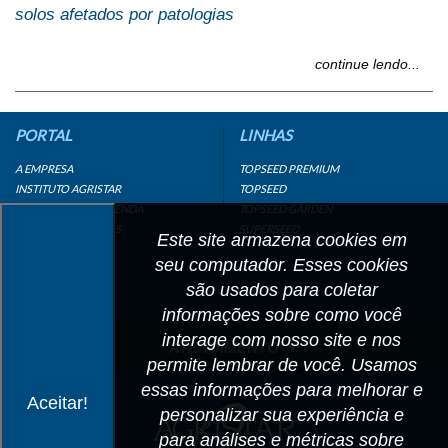
solos afetados por patologias
continue lendo...
PORTAL
LINHAS
A EMPRESA
TOPSEED PREMIUM
INSTITUTO AGRISTAR
TOPSEED
DISTRIBUIDOR/REVENDA
TOPSEED GARDEN
LINKS IMPORTANTES
SUPERSEED
Este site armazena cookies em
CADASTRE-SE
seu computador. Esses cookies
MAPA DO SITE
são usados para coletar
informações sobre como você
interage com nosso site e nos
ATENDIMENTO
permite lembrar de você. Usamos
CONTATO
essas informações para melhorar e
Aceitar!
personalizar sua experiência e
CADASTRO
para análises e métricas sobre
IMPRENSA