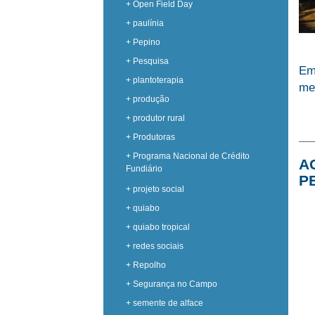
+ Open Field Day
+ paulínia
+ Pepino
+ Pesquisa
Em
+ plantoterapia
me
+ produção
+ produtor rural
+ Produtoras
+ Programa Nacional de Crédito
A
Fundiário
P
+ projeto social
+ quiabo
+ quiabo tropical
+ redes sociais
+ Repolho
+ Segurança no Campo
+ semente de alface