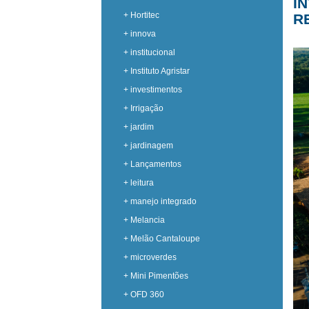
I
+ Hortitec
R
+ innova
+ institucional
+ Instituto Agristar
+ investimentos
+ Irrigação
+ jardim
+ jardinagem
+ Lançamentos
+ leitura
+ manejo integrado
+ Melancia
+ Melão Cantaloupe
+ microverdes
+ Mini Pimentões
+ OFD 360