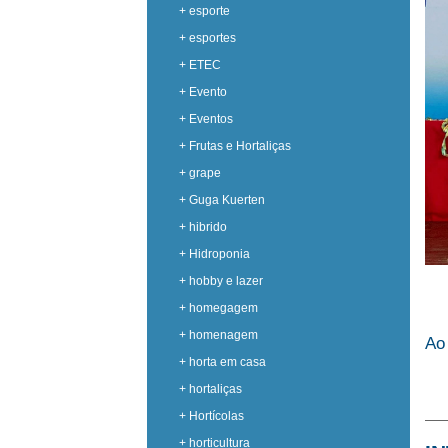
+ esporte
+ esportes
+ ETEC
+ Evento
+ Eventos
+ Frutas e Hortaliças
+ grape
+ Guga Kuerten
+ hibrido
+ Hidroponia
+ hobby e lazer
+ homegagem
+ homenagem
Ao 
+ horta em casa
+ hortaliças
+ Hortícolas
+ horticultura