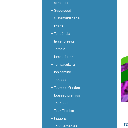
+ sementes
+ Superseed
+ sustentabilidade
+ teatro
+ Tendência
+ terceiro setor
+ Tomate
+ tomateferrari
+ Tomaticultura
+ top of mind
+ Topseed
+ Topseed Garden
+ topseed premium
+ Tour 360
+ Tour Técnico
+ triagens
Tr
+ TSV Sementes