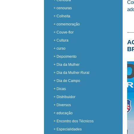
+ Cenoura
Co
+ cenouras
ado
+ Colheita
+ comemoração
+ Couve-flor
+ Cultura
A
B
+ curso
+ Depoimento
+ Dia da Mulher
+ Dia da Mulher Rural
+ Dia de Campo
+ Dicas
+ Distribuidor
+ Diversos
+ educação
+ Encontro dos Técnicos
+ Especialidades