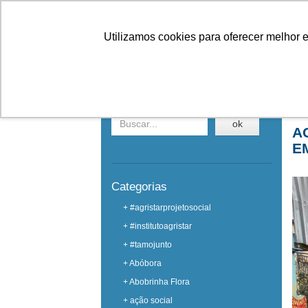
Linhas
Conheça a Agristar
Utilizamos cookies para oferecer melhor 
NOTÍCIAS
Buscar em notícias
Ho
ok
A
E
Categorias
+ #agristarprojetosocial
+ #institutoagristar
+ #tamojunto
+ Abóbora
+ Abobrinha Flora
+ ação social