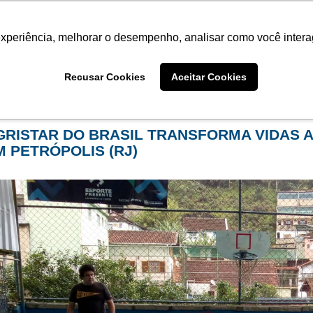
Termo de Conformidade
Informativo
Atendimento/SAC
experiência, melhorar o desempenho, analisar como você intera
AGRISTAR
INSTITUTO
NOT
Recusar Cookies
Aceitar Cookies
me
Notícias
filtro por arquivo de:
dezembro de 2024
GRISTAR DO BRASIL TRANSFORMA VIDAS A
M PETRÓPOLIS (RJ)