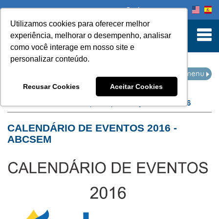
Onde comprar
Utilizamos cookies para oferecer melhor
turn to Content
experiência, melhorar o desempenho, analisar
como você interage em nosso site e
personalizar conteúdo.
NOTÍCIAS
Recusar Cookies
Aceitar Cookies
Home
Notícias
filtro por arquivo de:
janeiro de 2016
CALENDÁRIO DE EVENTOS 2016 -
ABCSEM