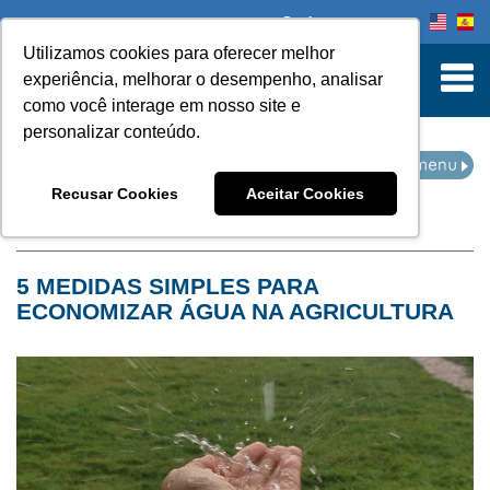
Onde comprar
Utilizamos cookies para oferecer melhor
turn to Content
experiência, melhorar o desempenho, analisar
como você interage em nosso site e
personalizar conteúdo.
NOTÍCIAS
Recusar Cookies
Aceitar Cookies
Home
Notícias
5 MEDIDAS SIMPLES PARA
ECONOMIZAR ÁGUA NA AGRICULTURA