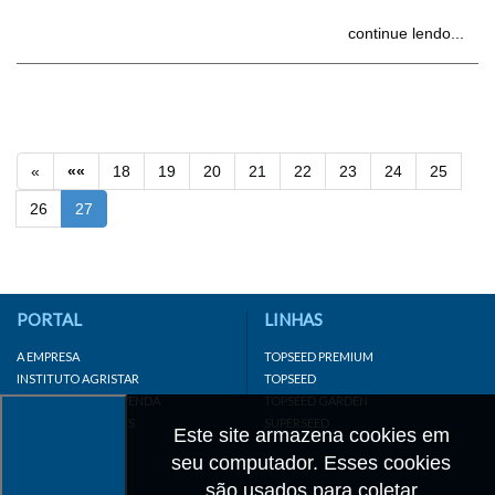
continue lendo...
«
««
18
19
20
21
22
23
24
25
26
27
PORTAL
LINHAS
A EMPRESA
TOPSEED PREMIUM
INSTITUTO AGRISTAR
TOPSEED
DISTRIBUIDOR/REVENDA
TOPSEED GARDEN
LINKS IMPORTANTES
SUPERSEED
Este site armazena cookies em
CADASTRE-SE
seu computador. Esses cookies
MAPA DO SITE
são usados para coletar