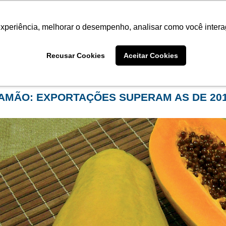
Termo de Conformidade
Informativo
Atendimento/SAC
experiência, melhorar o desempenho, analisar como você intera
AGRISTAR
INSTITUTO
NOT
Recusar Cookies
Aceitar Cookies
me
Notícias
AMÃO: EXPORTAÇÕES SUPERAM AS DE 20