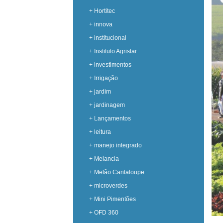
+ Hortitec
+ innova
+ institucional
+ Instituto Agristar
+ investimentos
+ Irrigação
+ jardim
+ jardinagem
+ Lançamentos
+ leitura
+ manejo integrado
+ Melancia
+ Melão Cantaloupe
+ microverdes
+ Mini Pimentões
+ OFD 360