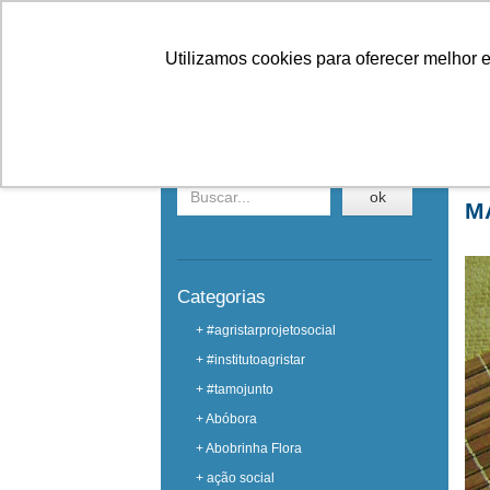
Linhas
Conheça a Agristar
Utilizamos cookies para oferecer melhor 
NOTÍCIAS
Buscar em notícias
Ho
ok
M
Categorias
+ #agristarprojetosocial
+ #institutoagristar
+ #tamojunto
+ Abóbora
+ Abobrinha Flora
+ ação social