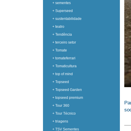
+ sementes
+ Superseed
+ sustentabilidade
+ teatro
+ Tendência
+ terceiro setor
+ Tomate
+ tomateferrari
+ Tomaticultura
+ top of mind
+ Topseed
+ Topseed Garden
+ topseed premium
Pa
+ Tour 360
so
+ Tour Técnico
+ triagens
+ TSV Sementes