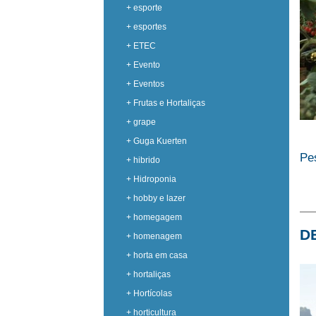
+ esporte
+ esportes
+ ETEC
+ Evento
+ Eventos
+ Frutas e Hortaliças
+ grape
+ Guga Kuerten
Pes
+ hibrido
+ Hidroponia
+ hobby e lazer
+ homegagem
D
+ homenagem
+ horta em casa
+ hortaliças
+ Hortícolas
+ horticultura