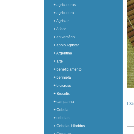
+ agricultoras
+ agricultura
+ Agristar
+ Alface
+ aniversário
+ apoio Agristar
+ Argentina
+ arte
+ beneficiamento
+ berinjela
+ bicicross
+ Brócolis
+ campanha
Da
+ Cebola
+ cebolas
+ Cebolas Híbridas