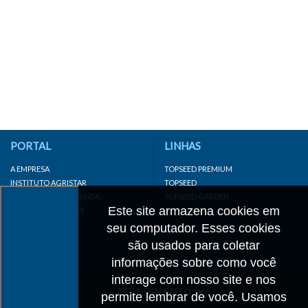
PORTAL
LINHAS
A EMPRESA
TOPSEED PREMIUM
INSTITUTO AGRISTAR
TOPSEED
DISTRIBUIDOR/REVENDA
TOPSEED GARDEN
Este site armazena cookies em
LINKS IMPORTANTES
SUPERSEED
CADASTRE-SE
seu computador. Esses cookies
MAPA DO SITE
são usados para coletar
informações sobre como você
interage com nosso site e nos
ATENDIMENTO
permite lembrar de você. Usamos