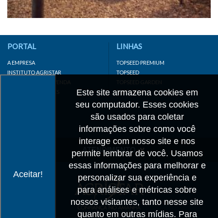
PORTAL
LINHAS
A EMPRESA
TOPSEED PREMIUM
INSTITUTO AGRISTAR
TOPSEED
DISTRIBUIDOR/REVENDA
TOPSEED GARDEN
Este site armazena cookies em
LINKS IMPORTANTES
SUPERSEED
CADASTRE-SE
seu computador. Esses cookies
MAPA DO SITE
são usados para coletar
informações sobre como você
interage com nosso site e nos
ATENDIMENTO
permite lembrar de você. Usamos
essas informações para melhorar e
CONTATO
Aceitar!
personalizar sua experiência e
CADASTRO
para análises e métricas sobre
IMPRENSA
nossos visitantes, tanto nesse site
TRABALHE CONOSCO
quanto em outras mídias. Para